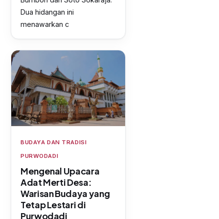
Dua hidangan ini
menawarkan c
BUDAYA DAN TRADISI
PURWODADI
Mengenal Upacara
Adat Merti Desa:
Warisan Budaya yang
Tetap Lestari di
Purwodadi