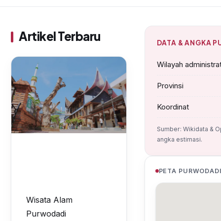
Menyusuri Keindahan Waduk
Kedungombo, Destinasi Alam
Andalan Purwodadi
Artikel Terbaru
DATA & ANGKA 
Wilayah administrat
Provinsi
Koordinat
Sumber: Wikidata & O
angka estimasi.
PETA PURWODAD
Wisata Alam
Purwodadi